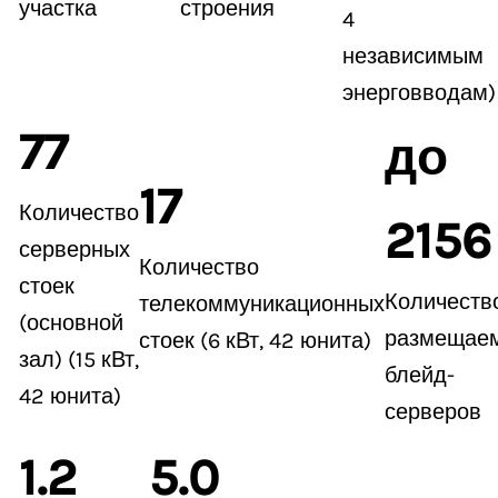
участка
строения
4
независимым
энерговводам)
77
до
17
Количество
2156
серверных
Количество
стоек
Количеств
телекоммуникационных
(основной
размещае
стоек (6 кВт, 42 юнита)
зал) (15 кВт,
блейд-
42 юнита)
серверов
1.2
5.0